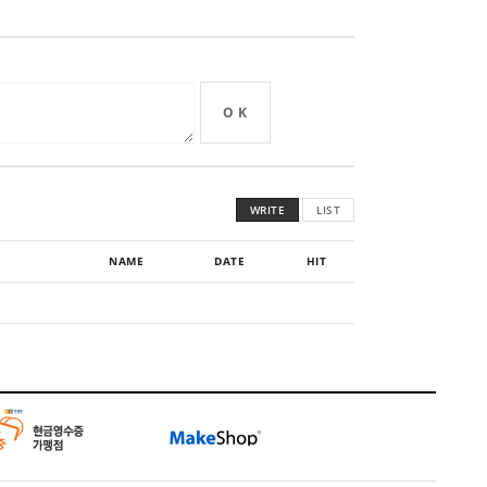
O K
WRITE
LIST
NAME
DATE
HIT