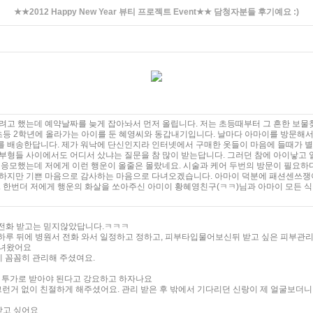
★★2012 Happy New Year 뷰티 프로젝트 Event★★ 담청자분들 후기예요 :)
려고 했는데 예약날짜를 늦게 잡아놔서 먼저 올립니다. 저는 초등때부터 그 흔한 보물
 초등 2학년에 올라가는 아이를 둔 혜영씨와 동갑내기입니다. 날마다 아마이를 방문
 배송한답니다. 제가 워낙에 단신인지라 인터넷에서 구매한 옷들이 마음에 들때가 
부형들 사이에서도 어디서 샀냐는 질문을 참 많이 받는답니다. 그러던 참에 아이낳고 
응모했는데 저에게 이런 행운이 올줄은 몰랐네요. 시술과 케어 두번의 방문이 필요하다
하지만 기쁜 마음으로 감사하는 마음으로 다녀오겠습니다. 아마이 덕분에 패션센쓰
. 한번더 저에게 행운의 화살을 쏘아주신 아미이 황혜영친구(ㅋㅋ)님과 아마이 모든 
 전화 받고는 믿지않았답니다.ㅋㅋㅋ
 하루 뒤에 병원서 전화 와서 일정하고 정하고, 피부타입물어보신뒤 받고 싶은 피부관
 다녀왔어요
게 꼼꼼히 관리해 주셨여요.
더 투가로 받아야 된다고 강요하고 하자나요
런거 없이 친절하게 해주셨어요. 관리 받은 후 밖에서 기다리던 신랑이 제 얼굴보더니 "
받고 싶어요