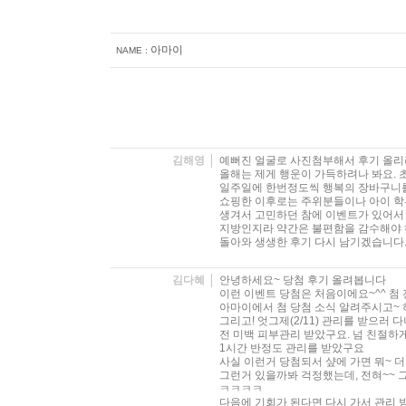
아마이
NAME :
김해영
예뻐진 얼굴로 사진첨부해서 후기 올리
올해는 제게 행운이 가득하려나 봐요.
일주일에 한번정도씩 행복의 장바구니를
쇼핑한 이후로는 주위분들이나 아이 학
생겨서 고민하던 참에 이벤트가 있어서 
지방인지라 약간은 불편함을 감수해야 
돌아와 생생한 후기 다시 남기겠습니다
김다혜
안녕하세요~ 당첨 후기 올려봅니다
이런 이벤트 당첨은 처음이에요~^^ 첨
아마이에서 첨 당첨 소식 알려주시고~
그리고! 엇그제(2/11) 관리를 받으러
전 미백 피부관리 받았구요. 넘 친절하
1시간 반정도 관리를 받았구요
사실 이런거 당첨되서 샾에 가면 뭐~ 
그런거 있을까봐 걱정했는데, 전혀~~ 그
ㅋㅋㅋㅋ
다음에 기회가 된다면 다시 가서 관리 