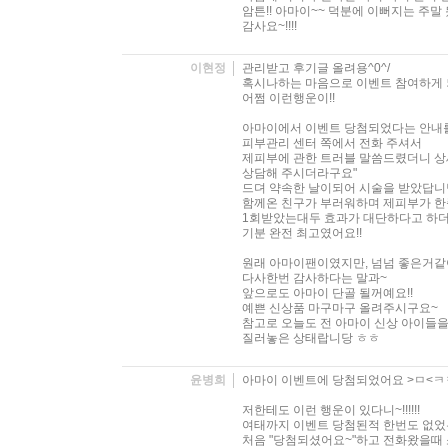
암튼!! 아마이~~ 덕분에 이뻐지는 주말
감사요~!!!!
이현정
관리받고 후기글 올려용^0^/
혹시나하는 마음으로 이벤트 참여하게 
어쩜 이런행운이!!
아마이에서 이벤트 당첨되었다는 안내
피부관리 센터 쪽에서 전화 주셔서
제피부에 관한 트러블 말씀드렸더니 
상담해 주시더라구요"
드뎌 약속한 날이되어 시술을 받았답니
함께온 친구가 부러워하며 제피부가 
1회받았는대두 효과가 대단하다고 하
기분 완전 최고였어요!!
원래 아마이팬이였지만, 넘넘 좋은거
다사한번 감사하다는 말과~
앞으로도 아마이 단골 될꺼예요!!
예쁜 신상품 마구마구 올려주시구요~
참고로 오늘도 전 아마이 신상 아이들
질러놓은 상태랍니당 ㅎㅎ
윤병희
아마이 이벤트에 당첨되었어요 >ㅁ<ㅋ
저한테도 이런 행운이 있다니~!!!!!!
여태까지 이벤트 당첨된적 한번도 없었
처음 "당첨되셨어요~"하고 전화왔을때 