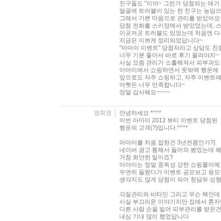
친구들도 "이야~ 그런거 당첨되는 애가
얼굴에 트러블이 있는 한 친구는 농담으로
그래서 기쁜 마음으로 관리를 받았어요
당첨 전화를 스키장에서 받았었는데, 
이곳저곳 트러블도 있었는데 처음엔 다
지금은 이쁘게 정리되었답니다~
"아마이 이벤트" 당첨자라고 상담도 친
너무 기분 좋아서 바로 후기 올려야지
사실 요즘 관리가 소홀해져서 피부과도
아마이에서 쇼핑하면서 뜻밖에 행운에
앞으로도 자주 쇼핑하고, 자주 이벤트
어쨋든 너무 만족합니다~
정말 감사해요~~~~
엄희영
안녕하세요 *^^*
이번 아마이 2012 뷰티 이벤트 당첨된
행운의 고객(?)입니다.*^^*
아마이를 처음 접한건 3년전쯤인가?]
네이버 광고 통해서 들어와 봤었는데 
거참 희안한 일이죠?
아마이는 정말 중독성 강한 쇼핑몰이예
우연히 들왔다가 이벤트 공모보고 응
생각지도 않게 당첨이 되어 청담유 성
각질관리와 비타민 그리고 무슨 팩인데 
사실 부끄러운 이야기지만 집에서 혼자
다른 사람 손을 빌어 피부관리를 받은
내심 기대 많이 했었답니다