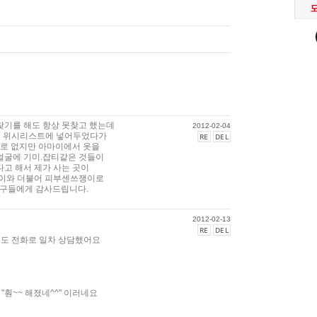
찾기를 해도 항상 못찾고 했는데
2012-02-04
해서 위시리스트에 넣어두었다가
RE
DEL
별로 없지만 아마이에서 옷을
얼굴에 기미.잡티같은 것들이
고 해서 제가 사는 곳이
쟁이와 더불어 피부센쓰쟁이로
식구들에게 감사드립니다.
2012-02-13
RE
DEL
리도 전화로 일차 상담했어요
훤~~ 해졌네^^" 이러네요