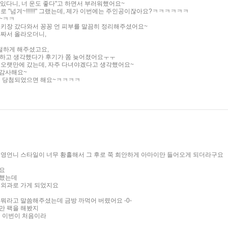
 있다니, 너 운도 좋다"고 하면서 부러워했어요~
 "넘겨~!!!!!!" 그랬는데, 제가 이번에는 주인공이잖아요?ㅋㅋㅋㅋㅋㅋ
~ㅋㅋ
스키장 갔다와서 꽁꽁 언 피부를 말끔히 정리해주셨어요~
 짜서 올라오더니,
절하게 해주셨고요,
~ 하고 생각했다가 후기가 쫌 늦어졌어요ㅜㅜ
 오랫만에 갔는데, 자주 다녀야겠다고 생각했어요~
 감사해요~
에 당첨되었으면 해요~ㅋㅋㅋㅋ
혜영언니 스타일이 너무 황홀해서 그 후로 쭉 희안하게 아마이만 들어오게 되더라구요
요
모했는데
형외과로 가게 되었지요
뭐라고 말씀해주셨는데 금방 까먹어 버렸어요 -0-
만 팩을 해봤지
건 이번이 처음이라