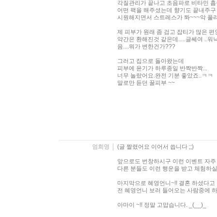
각질관리가 끝나고 초음파로 비타민 
어떤 팩을 해주셨는데 향기도 끝내주구
시원해지면서 스트레스가 쫘~~~악 
제 피부가 원래 좀 검고 잡티가 많은 
약간은 환해진것 같은데.....글쎄여 ..
음....뭐가 변한건가???
그러고 집으로 돌아왔는데
피부에 윤기가 하루종일 반짝반짝...
너무 놀랐어요.완전 기분 좋았죠..ㅋㅋ
말로만 듣던 꿀피부 ~~
엄희영
(글 짤렸어요 이어서 씁니다 ;;)
앞으로도 번창하시구 이런 이벤트 자주
다른 분들도 이런 행운을 받고 체험하실
마지막으로 혜영언니~!! 결혼 하셨다고
전 혜영언니 보러 들어오는 사람중에 
아마이 ~!! 정말 고맙습니다. _(__)_