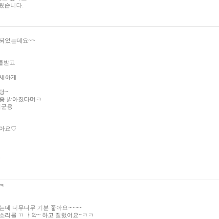
 됬습니다.
되었는데요~~
를받고
상세하게
당~
한증 밝아졌다며ㅋ
더군용
같아요♡
을
ㅋ
는데 너무너무 기분 좋아요~~~~
소리를 ㄲ ㅑ악~ 하고 질렀어요~ㅋㅋ