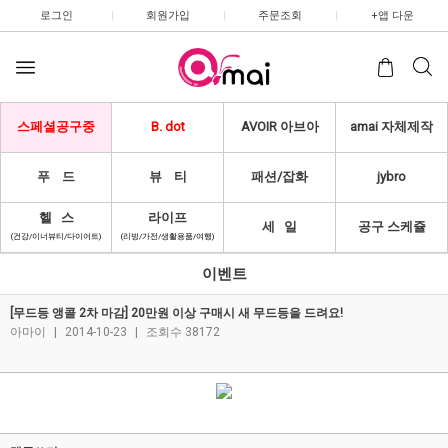
로그인
|
회원가입
|
주문조회
|
+앱 다운
스페셜공구중
B. dot
AVOIR 아브아
amai 자체제작
푸 드
뷰 티
패션/잡화
jybro
헬 스
라이프
세 일
공구 스케쥴
(건강/이너뷰티/다이어트)
(리빙/가전/생활용품/여행)
이벤트
[무드등 앵콜 2차 마감] 20만원 이상 구매시 새 무드등을 드려요!
아마이
|
2014-10-23
|
조회수 38172