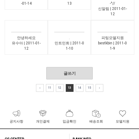
-01-14
13
-^//
신알림 | 2011-01-
12
안녕하세요
.
피팅모델지원
유수아 | 2011-01-
민트민희 | 2011-0
bestkbin | 2011-0
12
1-10
1-9
글쓰기
11
12
13
14
15
공지사항
개인결제
입금확인
배송조회
모델지원