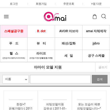
로그인
|
회원가입
|
주문조회
|
+앱 다운
스페셜공구중
B. dot
AVOIR 아브아
amai 자체제작
푸 드
뷰 티
패션/잡화
jybro
헬 스
라이프
세 일
공구 스케쥴
(건강/이너뷰티/다이어트)
(리빙/가전/생활용품/여행)
아마이 모델 지원
글쓰기
검색
한장>?
피팅모델지원
웃는 모습이 예쁜
은혜가떴다 | 2011
강유선 | 2011-01-
피팅모델입니다~^