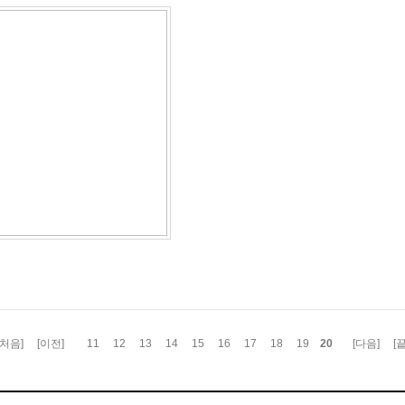
20
[처음]
[이전]
11
12
13
14
15
16
17
18
19
[다음]
[끝