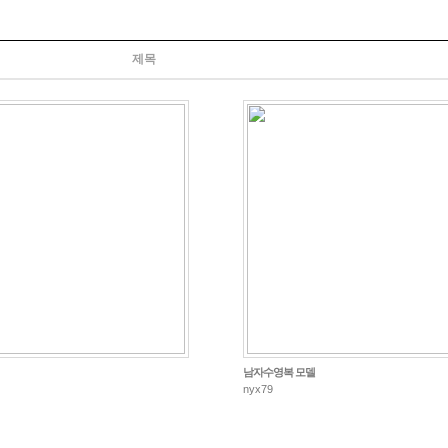
제목
남자수영복 모델
nyx79