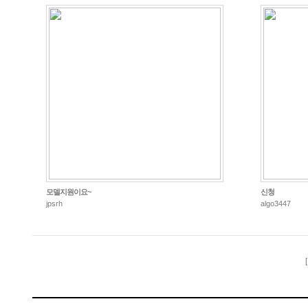
모델지원이요~
신청
jpsrh
algo3447