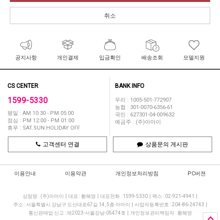
취소
공지사항
개인결제
입금확인
배송조회
모델지원
CS CENTER
BANK INFO
1599-5330
우리 : 1005-501-772907
농협 : 301-0070-6356-61
평일 : AM 10:30 - PM 05:00
국민 : 627301-04-009632
점심 : PM 12:00 - PM 01:00
예금주 : (주)아마이
휴무 : SAT.SUN.HOLIDAY OFF
고객센터 연결
상품문의 게시판
이용안내
이용약관
개인정보처리방침
PC버젼
상점명 : (주)아마이
|
대표 :
황혜영
|
대표전화 : 1599-5330
|
팩스 : 02-921-4941
|
주소 : 서울특별시 강남구 도산대로67길 14, 5층 아마이
|
사업자등록번호 : 204-86-24743
|
통신판매업 신고 : 제2023-서울강남-05474호
|
개인정보관리책임자 : 황혜영