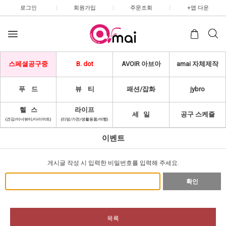
로그인
|
회원가입
|
주문조회
|
+앱 다운
스페셜공구중
B. dot
AVOIR 아브아
amai 자체제작
푸 드
뷰 티
패션/잡화
jybro
헬 스
라이프
세 일
공구 스케쥴
(건강/이너뷰티/다이어트)
(리빙/가전/생활용품/여행)
이벤트
게시글 작성 시 입력한 비밀번호를 입력해 주세요.
확인
목록