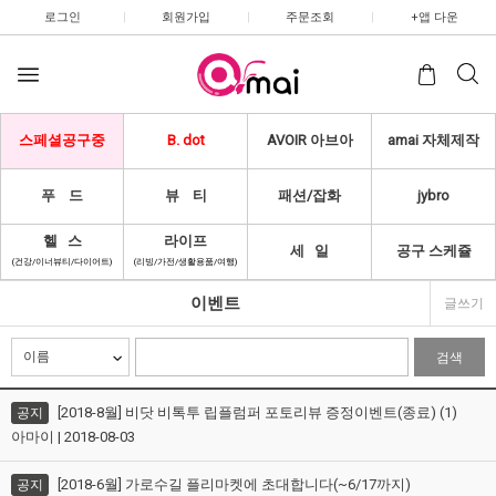
로그인
|
회원가입
|
주문조회
|
+앱 다운
스페셜공구중
B. dot
AVOIR 아브아
amai 자체제작
푸 드
뷰 티
패션/잡화
jybro
헬 스
라이프
세 일
공구 스케쥴
(건강/이너뷰티/다이어트)
(리빙/가전/생활용품/여행)
이벤트
글쓰기
검색
[2018-8월] 비닷 비톡투 립플럼퍼 포토리뷰 증정이벤트(종료) (1)
공지
아마이 | 2018-08-03
[2018-6월] 가로수길 플리마켓에 초대합니다(~6/17까지)
공지