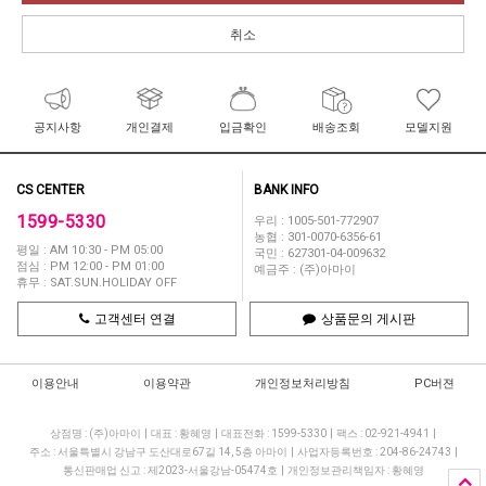
취소
공지사항
개인결제
입금확인
배송조회
모델지원
CS CENTER
BANK INFO
1599-5330
우리 : 1005-501-772907
농협 : 301-0070-6356-61
평일 : AM 10:30 - PM 05:00
국민 : 627301-04-009632
점심 : PM 12:00 - PM 01:00
예금주 : (주)아마이
휴무 : SAT.SUN.HOLIDAY OFF
고객센터 연결
상품문의 게시판
이용안내
이용약관
개인정보처리방침
PC버젼
상점명 : (주)아마이
|
대표 :
황혜영
|
대표전화 : 1599-5330
|
팩스 : 02-921-4941
|
주소 : 서울특별시 강남구 도산대로67길 14, 5층 아마이
|
사업자등록번호 : 204-86-24743
|
통신판매업 신고 : 제2023-서울강남-05474호
|
개인정보관리책임자 : 황혜영