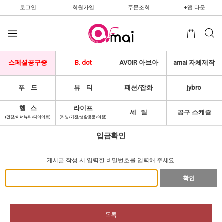
로그인
|
회원가입
|
주문조회
|
+앱 다운
스페셜공구중
B. dot
AVOIR 아브아
amai 자체제작
푸 드
뷰 티
패션/잡화
jybro
헬 스
라이프
세 일
공구 스케쥴
(건강/이너뷰티/다이어트)
(리빙/가전/생활용품/여행)
입금확인
게시글 작성 시 입력한 비밀번호를 입력해 주세요.
확인
목록