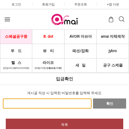
로그인
|
회원가입
|
주문조회
|
+앱 다운
스페셜공구중
B. dot
AVOIR 아브아
amai 자체제작
푸 드
뷰 티
패션/잡화
jybro
헬 스
라이프
세 일
공구 스케쥴
(건강/이너뷰티/다이어트)
(리빙/가전/생활용품/여행)
입금확인
게시글 작성 시 입력한 비밀번호를 입력해 주세요.
확인
목록