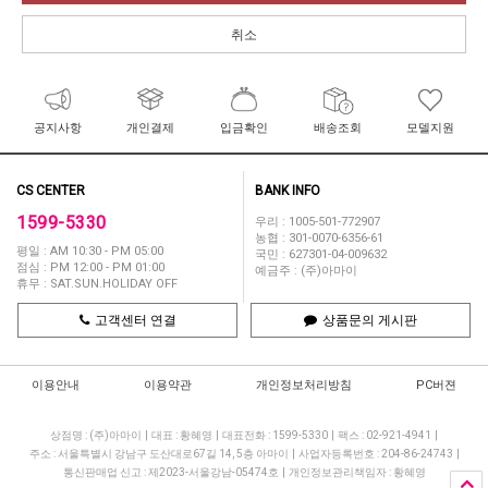
취소
공지사항
개인결제
입금확인
배송조회
모델지원
CS CENTER
BANK INFO
1599-5330
우리 : 1005-501-772907
농협 : 301-0070-6356-61
평일 : AM 10:30 - PM 05:00
국민 : 627301-04-009632
점심 : PM 12:00 - PM 01:00
예금주 : (주)아마이
휴무 : SAT.SUN.HOLIDAY OFF
고객센터 연결
상품문의 게시판
이용안내
이용약관
개인정보처리방침
PC버젼
상점명 : (주)아마이
|
대표 :
황혜영
|
대표전화 : 1599-5330
|
팩스 : 02-921-4941
|
주소 : 서울특별시 강남구 도산대로67길 14, 5층 아마이
|
사업자등록번호 : 204-86-24743
|
통신판매업 신고 : 제2023-서울강남-05474호
|
개인정보관리책임자 : 황혜영