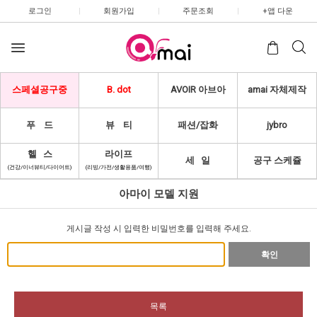
로그인
|
회원가입
|
주문조회
|
+앱 다운
스페셜공구중
B. dot
AVOIR 아브아
amai 자체제작
푸 드
뷰 티
패션/잡화
jybro
헬 스
라이프
세 일
공구 스케쥴
(건강/이너뷰티/다이어트)
(리빙/가전/생활용품/여행)
아마이 모델 지원
게시글 작성 시 입력한 비밀번호를 입력해 주세요.
확인
목록