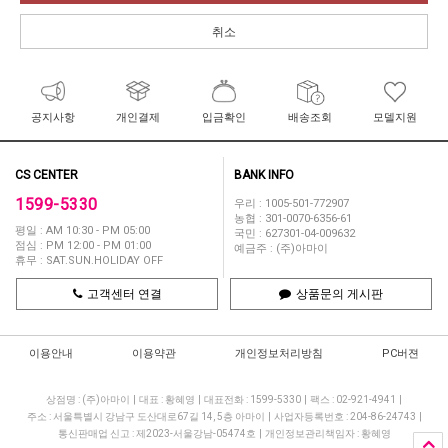
취소
공지사항
개인결제
입금확인
배송조회
모델지원
CS CENTER
BANK INFO
1599-5330
우리 : 1005-501-772907
농협 : 301-0070-6356-61
평일 : AM 10:30 - PM 05:00
국민 : 627301-04-009632
점심 : PM 12:00 - PM 01:00
예금주 : (주)아마이
휴무 : SAT.SUN.HOLIDAY OFF
고객센터 연결
상품문의 게시판
이용안내
이용약관
개인정보처리방침
PC버젼
상점명 : (주)아마이
|
대표 :
황혜영
|
대표전화 : 1599-5330
|
팩스 : 02-921-4941
|
주소 : 서울특별시 강남구 도산대로67길 14, 5층 아마이
|
사업자등록번호 : 204-86-24743
|
통신판매업 신고 : 제2023-서울강남-05474호
|
개인정보관리책임자 : 황혜영